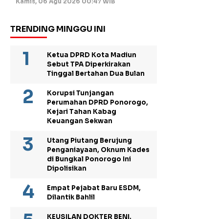
Kamis, 06 Agu 2026 00:47 WIB
TRENDING MINGGU INI
Ketua DPRD Kota Madiun
Sebut TPA Diperkirakan
Tinggal Bertahan Dua Bulan
Korupsi Tunjangan
Perumahan DPRD Ponorogo,
Kejari Tahan Kabag
Keuangan Sekwan
Utang Piutang Berujung
Penganiayaan, Oknum Kades
di Bungkal Ponorogo Ini
Dipolisikan
Empat Pejabat Baru ESDM,
Dilantik Bahlil
KEUSILAN DOKTER BENI,