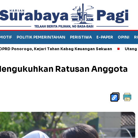
MOTIF
POLITIK PEMERINTAHAN
PERISTIWA
E-PAPER
OPINI
R
orogo, Kejari Tahan Kabag Keuangan Sekwan
Utang Piutang B
 Mengukuhkan Ratusan Anggota