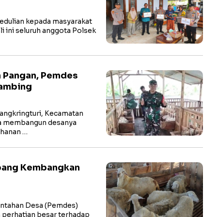
edulian kepada masyarakat
ali ini seluruh anggota Polsek
n Pangan, Pemdes
Kambing
ngkringturi, Kecamatan
ha membangun desanya
ahanan …
pang Kembangkan
ntahan Desa (Pemdes)
perhatian besar terhadap