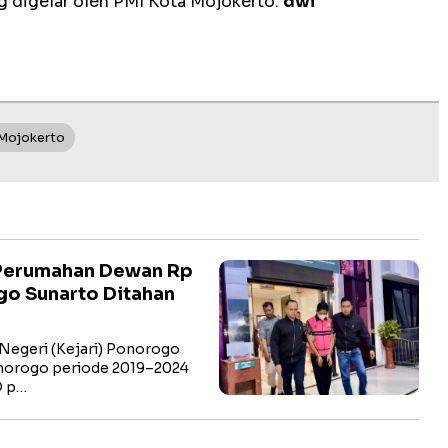
ng digelar oleh PMI Kota Mojokerto.
dwi
Mojokerto
 Perumahan Dewan Rp
go Sunarto Ditahan
egeri (Kejari) Ponorogo
norogo periode 2019–2024
D p…