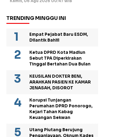
Kamis, 06 Agu 2026 00:47 WIB
TRENDING MINGGU INI
Empat Pejabat Baru ESDM,
Dilantik Bahlil
Ketua DPRD Kota Madiun
Sebut TPA Diperkirakan
Tinggal Bertahan Dua Bulan
KEUSILAN DOKTER BENI,
ARAHKAN PASIEN KE KAMAR
JENASAH, DISOROT
Korupsi Tunjangan
Perumahan DPRD Ponorogo,
Kejari Tahan Kabag
Keuangan Sekwan
Utang Piutang Berujung
Penganiayaan, Oknum Kades