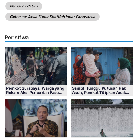
Pemprov Jatim
Gubernur Jawa Timur Khofifah Indar Parawansa
Peristiwa
Pemkot Surabaya: Warga yang
Sambil Tunggu Putusan Hak
Rekam Aksi Pencurian Fasum
Asuh, Pemkot Titipkan Anak
Bakal Dapat Insentif Rp300
Pasutri Viral ke Rumah
Ribu
Aman Kota Surabaya