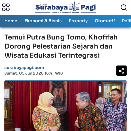
Home
Ekonomi & Bisnis
Property
Otomotif
Poli
Temui Putra Bung Tomo, Khofifah
Dorong Pelestarian Sejarah dan
Wisata Edukasi Terintegrasi
surabayapagi.com
Jumat, 05 Jun 2026 16:41 WIB