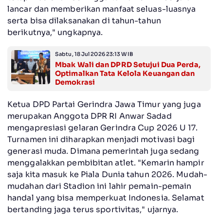
lancar dan memberikan manfaat seluas-luasnya
serta bisa dilaksanakan di tahun-tahun
berikutnya," ungkapnya.
Sabtu, 18 Jul 2026 23:13 WIB
Mbak Wali dan DPRD Setujui Dua Perda,
Optimalkan Tata Kelola Keuangan dan
Demokrasi
Ketua DPD Partai Gerindra Jawa Timur yang juga
merupakan Anggota DPR RI Anwar Sadad
mengapresiasi gelaran Gerindra Cup 2026 U 17.
Turnamen ini diharapkan menjadi motivasi bagi
generasi muda. Dimana pemerintah juga sedang
menggalakkan pembibitan atlet. "Kemarin hampir
saja kita masuk ke Piala Dunia tahun 2026. Mudah-
mudahan dari Stadion ini lahir pemain-pemain
handal yang bisa memperkuat Indonesia. Selamat
bertanding jaga terus sportivitas," ujarnya.