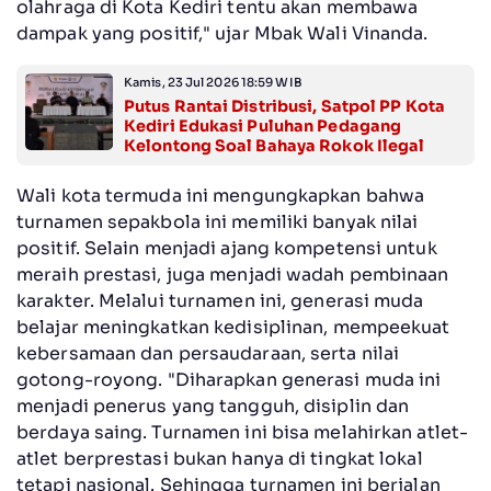
olahraga di Kota Kediri tentu akan membawa
dampak yang positif," ujar Mbak Wali Vinanda.
Kamis, 23 Jul 2026 18:59 WIB
Putus Rantai Distribusi, Satpol PP Kota
Kediri Edukasi Puluhan Pedagang
Kelontong Soal Bahaya Rokok Ilegal
Wali kota termuda ini mengungkapkan bahwa
turnamen sepakbola ini memiliki banyak nilai
positif. Selain menjadi ajang kompetensi untuk
meraih prestasi, juga menjadi wadah pembinaan
karakter. Melalui turnamen ini, generasi muda
belajar meningkatkan kedisiplinan, mempeekuat
kebersamaan dan persaudaraan, serta nilai
gotong-royong. "Diharapkan generasi muda ini
menjadi penerus yang tangguh, disiplin dan
berdaya saing. Turnamen ini bisa melahirkan atlet-
atlet berprestasi bukan hanya di tingkat lokal
tetapi nasional. Sehingga turnamen ini berjalan