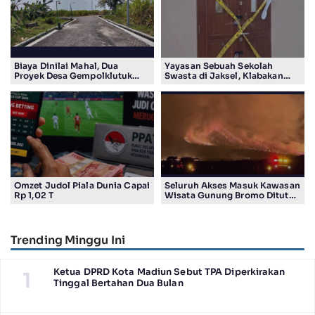
Biaya Dinilai Mahal, Dua
Yayasan Sebuah Sekolah
Proyek Desa Gempolklutuk
Swasta di Jaksel, Klabakan
Diduga Jadi Ajang Korupsi
Dituding Simpan Senpi
Omzet Judol Piala Dunia Capai
Seluruh Akses Masuk Kawasan
Rp 1,02 T
Wisata Gunung Bromo Ditutup
Total
Trending Minggu Ini
Ketua DPRD Kota Madiun Sebut TPA Diperkirakan
1
Tinggal Bertahan Dua Bulan