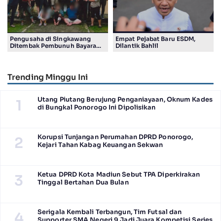
Pengusaha di Singkawang
Empat Pejabat Baru ESDM,
Ditembak Pembunuh Bayaran
Dilantik Bahlil
Suruhan Adiknya
Trending Minggu Ini
Utang Piutang Berujung Penganiayaan, Oknum Kades
1
di Bungkal Ponorogo Ini Dipolisikan
Korupsi Tunjangan Perumahan DPRD Ponorogo,
2
Kejari Tahan Kabag Keuangan Sekwan
Ketua DPRD Kota Madiun Sebut TPA Diperkirakan
3
Tinggal Bertahan Dua Bulan
Serigala Kembali Terbangun, Tim Futsal dan
4
Supporter SMA Negeri 9 Jadi Juara Kompetisi Series