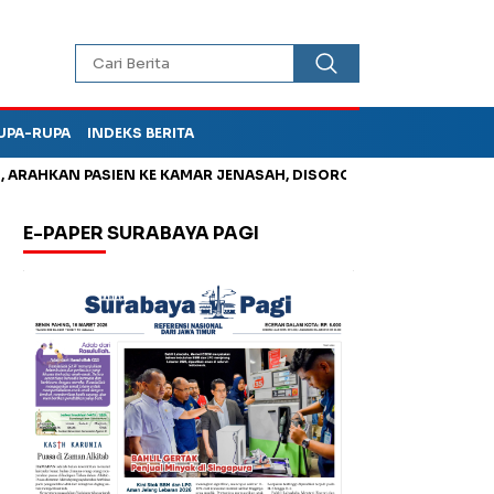
UPA-RUPA
INDEKS BERITA
KAN PASIEN KE KAMAR JENASAH, DISOROT
Kurangi Timbunan S
E-PAPER SURABAYA PAGI