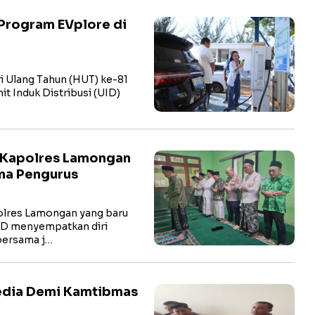
Program EVplore di
i Ulang Tahun (HUT) ke-81
t Induk Distribusi (UID)
 Kapolres Lamongan
ma Pengurus
res Lamongan yang baru
hD menyempatkan diri
bersama j…
Media Demi Kamtibmas