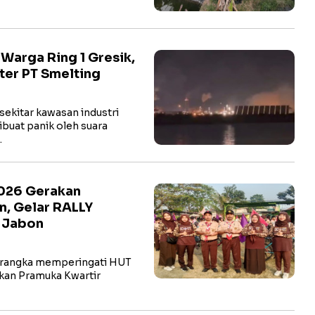
arga Ring 1 Gresik,
ter PT Smelting
ekitar kawasan industri
buat panik oleh suara
…
2026 Gerakan
n, Gelar RALLY
t Jabon
rangka memperingati HUT
kan Pramuka Kwartir