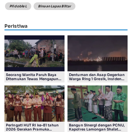
Pil doble L
Binaan Lapas Blitar
Peristiwa
Seorang Wanita Paruh Baya
Dentuman dan Asap Gegerkan
Ditemukan Tewas Mengapung
Warga Ring 1 Gresik, Insiden
di Kolam Ikan Koi
Diduga Terjadi di Smelter PT
Smelting
Peringati HUT RI ke-81 tahun
Bangun Sinergi dengan PCNU,
2026 Gerakan Pramuka
Kapolres Lamongan Shalat