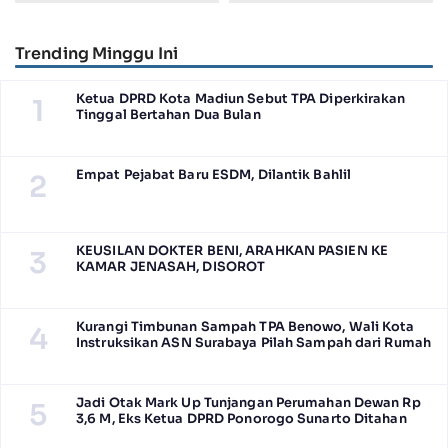
Kwartir Ranting Jabon, Gelar
Ashar Berjamaah Bersama
RALLY HIKING, Trophy bergilir
Pengurus
Camat Jabon
Trending Minggu Ini
Ketua DPRD Kota Madiun Sebut TPA Diperkirakan
1
Tinggal Bertahan Dua Bulan
Empat Pejabat Baru ESDM, Dilantik Bahlil
2
KEUSILAN DOKTER BENI, ARAHKAN PASIEN KE
3
KAMAR JENASAH, DISOROT
Kurangi Timbunan Sampah TPA Benowo, Wali Kota
4
Instruksikan ASN Surabaya Pilah Sampah dari Rumah
Jadi Otak Mark Up Tunjangan Perumahan Dewan Rp
5
3,6 M, Eks Ketua DPRD Ponorogo Sunarto Ditahan