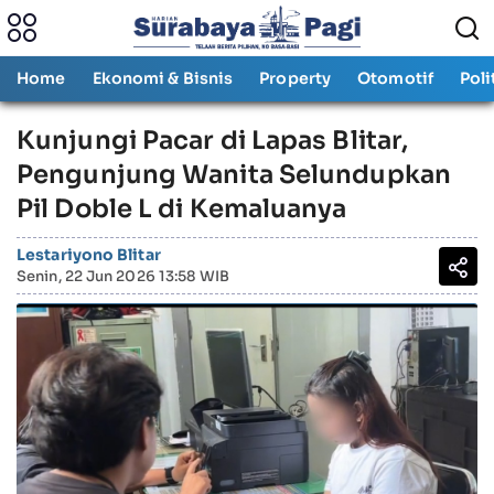
Home
Ekonomi & Bisnis
Property
Otomotif
Poli
Kunjungi Pacar di Lapas Blitar,
Pengunjung Wanita Selundupkan
Pil Doble L di Kemaluanya
Lestariyono Blitar
Senin, 22 Jun 2026 13:58 WIB