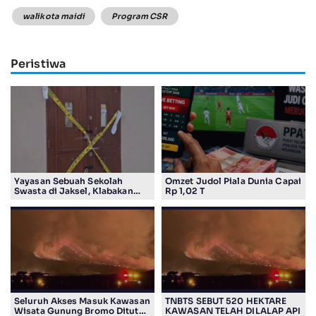
walikota maidi
Program CSR
Peristiwa
Yayasan Sebuah Sekolah
Omzet Judol Piala Dunia Capai
Swasta di Jaksel, Klabakan
Rp 1,02 T
Dituding Simpan Senpi
Seluruh Akses Masuk Kawasan
TNBTS SEBUT 520 HEKTARE
Wisata Gunung Bromo Ditutup
KAWASAN TELAH DILALAP API