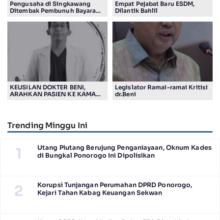
Pengusaha di Singkawang
Empat Pejabat Baru ESDM,
Ditembak Pembunuh Bayaran
Dilantik Bahlil
Suruhan Adiknya
KEUSILAN DOKTER BENI,
Legislator Ramai-ramai Kritisi
ARAHKAN PASIEN KE KAMAR
dr.Beni
JENASAH, DISOROT
Trending Minggu Ini
Utang Piutang Berujung Penganiayaan, Oknum Kades
1
di Bungkal Ponorogo Ini Dipolisikan
Korupsi Tunjangan Perumahan DPRD Ponorogo,
2
Kejari Tahan Kabag Keuangan Sekwan