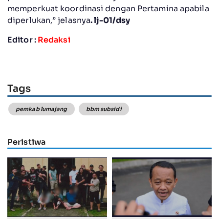
memperkuat koordinasi dengan Pertamina apabila
diperlukan,” jelasnya
. lj-01/dsy
Editor :
Redaksi
Tags
pemkab lumajang
bbm subsidi
Peristiwa