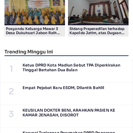
Posyandu Keluarga Mawar 3
Sidang Praperadilan terhadap
Desa Dukuhsari Jabon Raih
Kapolda Jatim, atas Dugaan
Juara Harapan 1 Lomba
Salah Tahan Pimred Surabaya
Posyandu Berprestasi Tingkat
Pagi Raditya M. Khadaffi
Jawa Timur 2026
Trending Minggu Ini
Ketua DPRD Kota Madiun Sebut TPA Diperkirakan
1
Tinggal Bertahan Dua Bulan
Empat Pejabat Baru ESDM, Dilantik Bahlil
2
KEUSILAN DOKTER BENI, ARAHKAN PASIEN KE
3
KAMAR JENASAH, DISOROT
Korupsi Tunjangan Perumahan DPRD Ponorogo,