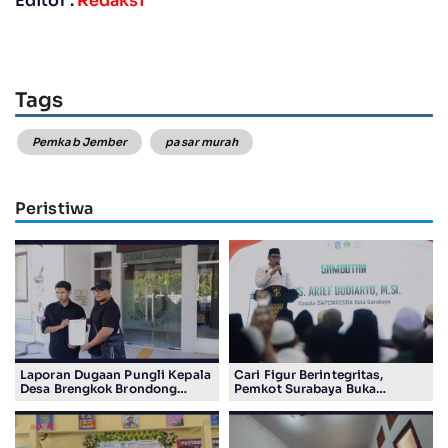
Editor :
Redaksi
Tags
Pemkab Jember
pasar murah
Peristiwa
Laporan Dugaan Pungli Kepala
Cari Figur Berintegritas,
Desa Brengkok Brondong
Pemkot Surabaya Buka
Resmi Diterima Kejari
Pendaftaran Calon Pimpinan
Lamongan
BAZNAS Periode 2026–2031