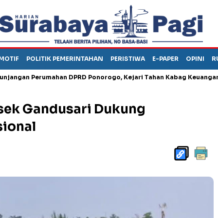
MOTIF
POLITIK PEMERINTAHAN
PERISTIWA
E-PAPER
OPINI
R
 Perumahan DPRD Ponorogo, Kejari Tahan Kabag Keuangan Sekwan
sek Gandusari Dukung
ional