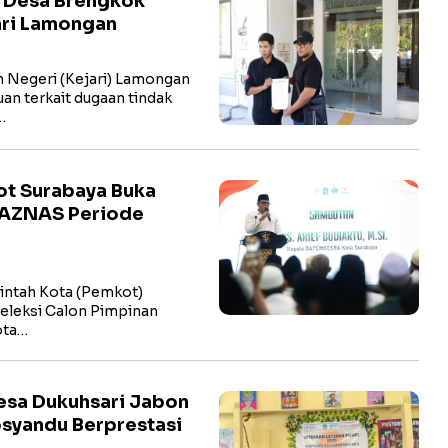
a Desa Brengkok
ari Lamongan
Negeri (Kejari) Lamongan
n terkait dugaan tindak
…
kot Surabaya Buka
BAZNAS Periode
ntah Kota (Pemkot)
eleksi Calon Pimpinan
ota…
esa Dukuhsari Jabon
osyandu Berprestasi