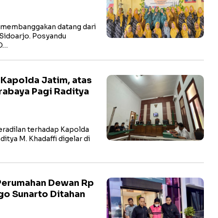
 membanggakan datang dari
Sidoarjo. Posyandu
 D…
 Kapolda Jatim, atas
rabaya Pagi Raditya
radilan terhadap Kapolda
itya M. Khadaffi digelar di
 Perumahan Dewan Rp
go Sunarto Ditahan