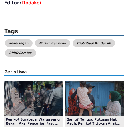
Editor :
Redaksi
Tags
kekeringan
Musim Kemarau
Distribusi Air Bersih
BPBD Jember
Peristiwa
Pemkot Surabaya: Warga yang
Sambil Tunggu Putusan Hak
Rekam Aksi Pencurian Fasum
Asuh, Pemkot Titipkan Anak
Bakal Dapat Insentif Rp300
Pasutri Viral ke Rumah