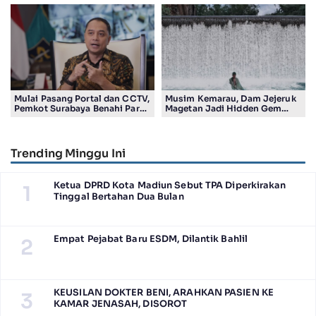
Ribu
Aman Kota Surabaya
Mulai Pasang Portal dan CCTV,
Musim Kemarau, Dam Jejeruk
Pemkot Surabaya Benahi Parkir
Magetan Jadi Hidden Gem
Makam Keputih
Gratis Bernuansa Alam
Trending Minggu Ini
Ketua DPRD Kota Madiun Sebut TPA Diperkirakan
1
Tinggal Bertahan Dua Bulan
Empat Pejabat Baru ESDM, Dilantik Bahlil
2
KEUSILAN DOKTER BENI, ARAHKAN PASIEN KE
3
KAMAR JENASAH, DISOROT