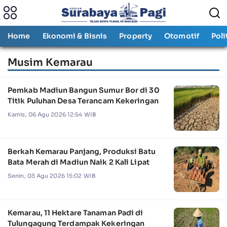
Home
Ekonomi & Bisnis
Property
Otomotif
Poli
Musim Kemarau
Pemkab Madiun Bangun Sumur Bor di 30
Titik Puluhan Desa Terancam Kekeringan
Kamis, 06 Agu 2026 12:54 WIB
Berkah Kemarau Panjang, Produksi Batu
Bata Merah di Madiun Naik 2 Kali Lipat
Senin, 03 Agu 2026 15:02 WIB
Kemarau, 11 Hektare Tanaman Padi di
Tulungagung Terdampak Kekeringan