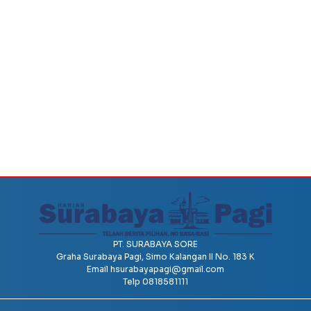
PT. SURABAYA SORE
Graha Surabaya Pagi, Simo Kalangan II No. 183 K
Email
hsurabayapagi@gmail.com
Telp 0818581111