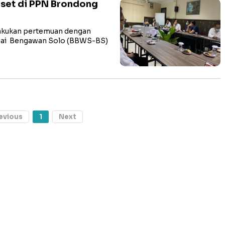
set di PPN Brondong
akukan pertemuan dengan
ngai Bengawan Solo (BBWS-BS)
evious
1
Next