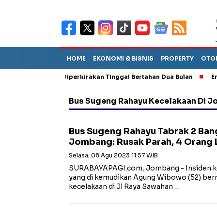
HOME
EKONOMI & BISNIS
PROPERTY
OTO
n Sebut TPA Diperkirakan Tinggal Bertahan Dua Bulan
Empat P
Bus Sugeng Rahayu Kecelakaan Di 
Bus Sugeng Rahayu Tabrak 2 Ban
Jombang: Rusak Parah, 4 Orang 
Selasa, 08 Agu 2023 11:57 WIB
SURABAYAPAGI.com, Jombang - Insiden k
yang di kemudikan Agung Wibowo (52) be
kecelakaan di Jl Raya Sawahan …