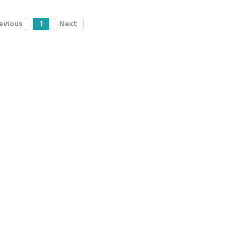
evious
1
Next