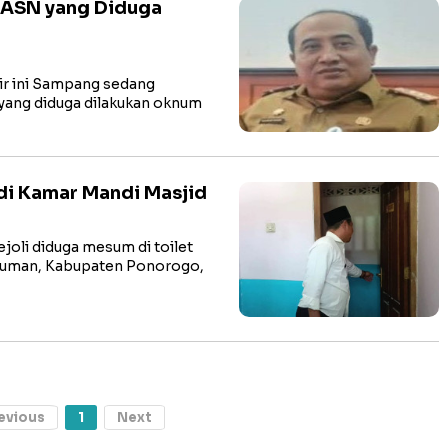
 ASN yang Diduga
 ini Sampang sedang
yang diduga dilakukan oknum
di Kamar Mandi Masjid
li diduga mesum di toilet
Kauman, Kabupaten Ponorogo,
evious
1
Next