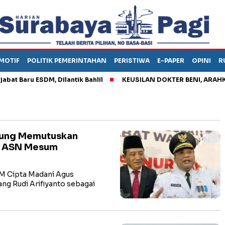
MOTIF
POLITIK PEMERINTAHAN
PERISTIWA
E-PAPER
OPINI
R
Baru ESDM, Dilantik Bahlil
KEUSILAN DOKTER BENI, ARAHKAN 
-lung Memutuskan
m ASN Mesum
 Cipta Madani Agus
ng Rudi Arifiyanto sebagai