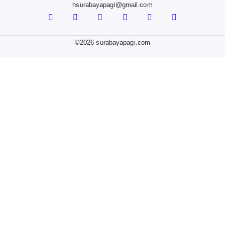
Graha Surabaya Pagi, Simo Kalangan II No. 183 K
0818581111
hsurabayapagi@gmail.com
©2026 surabayapagi.com