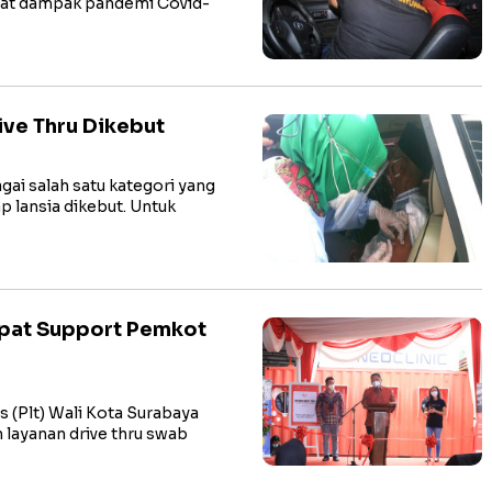
bat dampak pandemi Covid-
rive Thru Dikebut
 salah satu kategori yang
p lansia dikebut. Untuk
apat Support Pemkot
(Plt) Wali Kota Surabaya
layanan drive thru swab