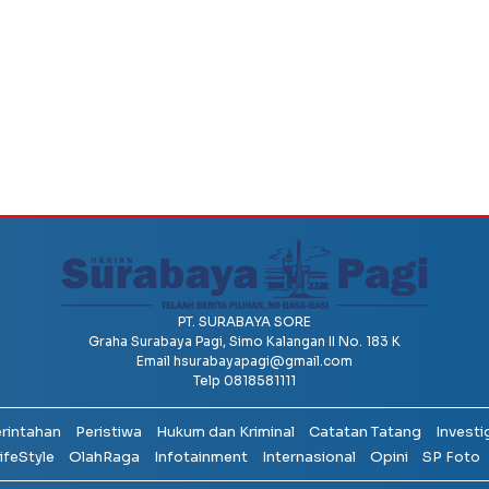
PT. SURABAYA SORE
Graha Surabaya Pagi, Simo Kalangan II No. 183 K
Email
hsurabayapagi@gmail.com
Telp 0818581111
erintahan
Peristiwa
Hukum dan Kriminal
Catatan Tatang
Investi
ifeStyle
OlahRaga
Infotainment
Internasional
Opini
SP Foto