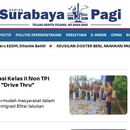
MOTIF
POLITIK PEMERINTAHAN
PERISTIWA
E-PAPER
OPINI
R
, Dilantik Bahlil
KEUSILAN DOKTER BENI, ARAHKAN PASIEN K
i Kelas II Non TPI
 "Drive Thru"
rmudah masyarakat dalam
igrasi Blitar lakukan