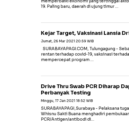
memperbaiki ekonomi yang tertinggal aki
19. Paling baru, daerah di ujung timur …
Kejar Target, Vaksinasi Lansia D
Jumat, 26 Mar 2021 20:59 WIB
SURABAYAPAGI.COM, Tulungagung - Sebagai
rentan terhadap covid-19, vaksinasi terhada
mempercepat program …
Drive Thru Swab PCR Diharap D
Perbanyak Testing
Minggu, 17 Jan 2021 18:52 WIB
SURABAYAPAGI,Surabaya - Pelaksana tugas 
Whisnu Sakti Buana menghadiri pembukaan 
PCR/Antigen/antibodi di…