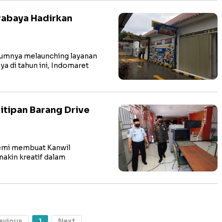
rabaya Hadirkan
umnya melaunching layanan
a di tahun ini, Indomaret
tipan Barang Drive
emi membuat Kanwil
akin kreatif dalam
evious
1
Next