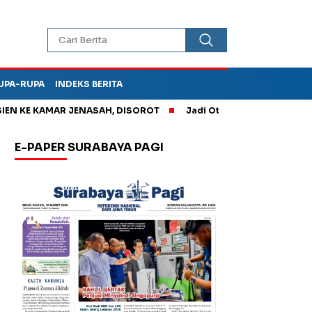
UPA-RUPA
INDEKS BERITA
E KAMAR JENASAH, DISOROT
Jadi Otak Mark Up Tunjangan Per
E-PAPER SURABAYA PAGI