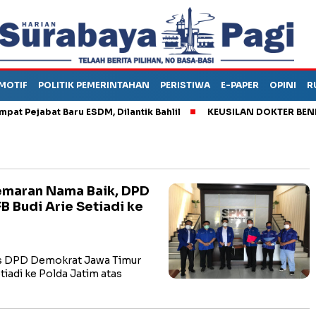
MOTIF
POLITIK PEMERINTAHAN
PERISTIWA
E-PAPER
OPINI
R
ejabat Baru ESDM, Dilantik Bahlil
KEUSILAN DOKTER BENI, ARA
emaran Nama Baik, DPD
 Budi Arie Setiadi ke
s DPD Demokrat Jawa Timur
iadi ke Polda Jatim atas