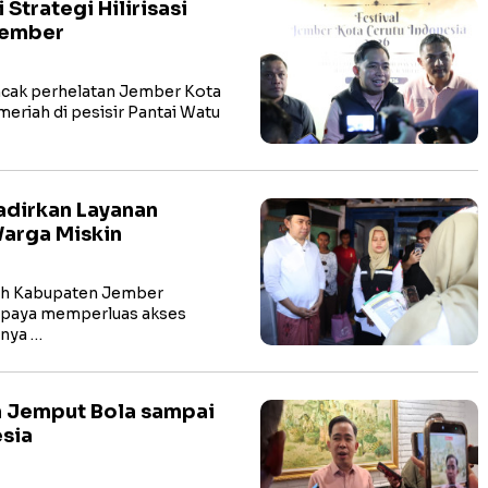
Strategi Hilirisasi
Jember
ak perhelatan Jember Kota
eriah di pesisir Pantai Watu
adirkan Layanan
arga Miskin
h Kabupaten Jember
upaya memperluas akses
snya …
 Jemput Bola sampai
esia