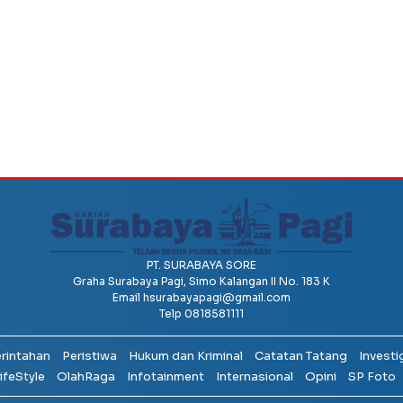
PT. SURABAYA SORE
Graha Surabaya Pagi, Simo Kalangan II No. 183 K
Email
hsurabayapagi@gmail.com
Telp 0818581111
erintahan
Peristiwa
Hukum dan Kriminal
Catatan Tatang
Investi
ifeStyle
OlahRaga
Infotainment
Internasional
Opini
SP Foto