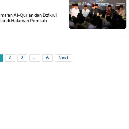
’an Al-Qur’an dan Dzikrul
elar di Halaman Pemkab
2
3
...
6
Next