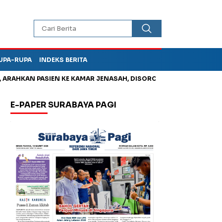
UPA-RUPA
INDEKS BERITA
HKAN PASIEN KE KAMAR JENASAH, DISOROT
Jadi Otak Mark Up 
E-PAPER SURABAYA PAGI