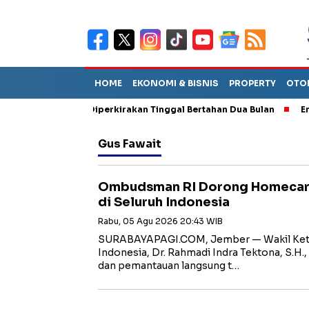
HOME
EKONOMI & BISNIS
PROPERTY
OTO
n Sebut TPA Diperkirakan Tinggal Bertahan Dua Bulan
Empat Pe
Gus Fawait
Ombudsman RI Dorong Homecare
di Seluruh Indonesia
Rabu, 05 Agu 2026 20:43 WIB
SURABAYAPAGI.COM, Jember — Wakil Ket
Indonesia, Dr. Rahmadi Indra Tektona, S.H.
dan pemantauan langsung t…