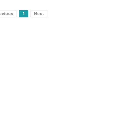
evious
1
Next