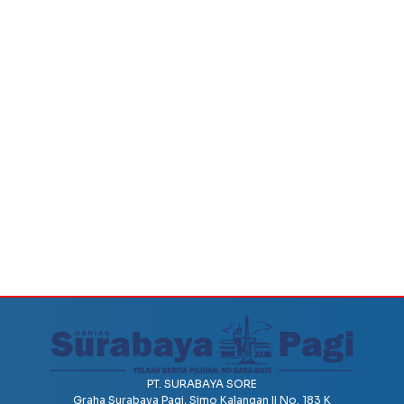
PT. SURABAYA SORE
Graha Surabaya Pagi, Simo Kalangan II No. 183 K