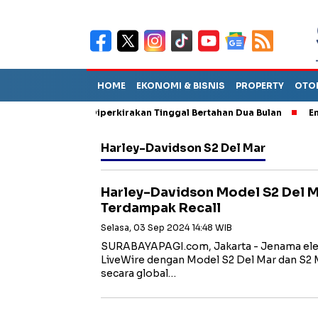
HOME
EKONOMI & BISNIS
PROPERTY
OTO
n Sebut TPA Diperkirakan Tinggal Bertahan Dua Bulan
Empat Pe
Harley-Davidson S2 Del Mar
Harley-Davidson Model S2 Del M
Terdampak Recall
Selasa, 03 Sep 2024 14:48 WIB
SURABAYAPAGI.com, Jakarta - Jenama elektr
LiveWire dengan Model S2 Del Mar dan S2 Mu
secara global…