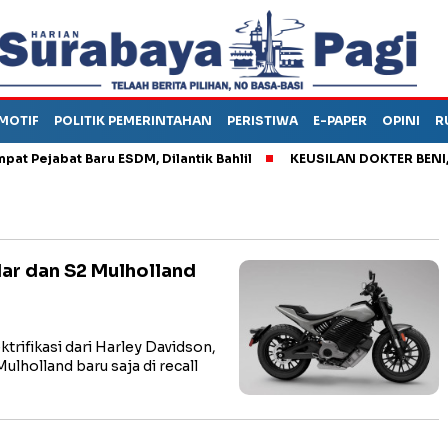
MOTIF
POLITIK PEMERINTAHAN
PERISTIWA
E-PAPER
OPINI
R
jabat Baru ESDM, Dilantik Bahlil
KEUSILAN DOKTER BENI, ARA
ar dan S2 Mulholland
ifikasi dari Harley Davidson,
lholland baru saja di recall