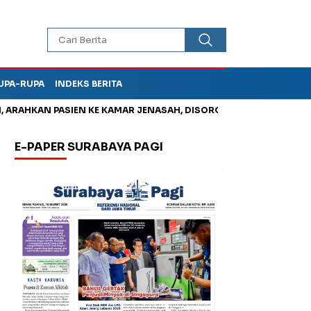
UPA-RUPA
INDEKS BERITA
AHKAN PASIEN KE KAMAR JENASAH, DISOROT
Jadi Otak Mark U
E-PAPER SURABAYA PAGI