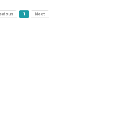
evious
1
Next