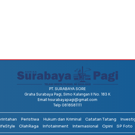
PT. SURABAYA SORE
Graha Surabaya Pagi, Simo Kalangan II No. 183 K
Email
hsurabayapagi@gmail.com
Telp 0818581111
erintahan
Peristiwa
Hukum dan Kriminal
Catatan Tatang
Investi
ifeStyle
OlahRaga
Infotainment
Internasional
Opini
SP Foto