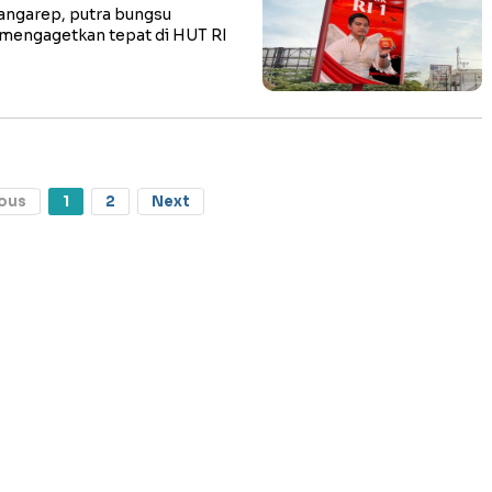
ngarep, putra bungsu
mengagetkan tepat di HUT RI
ous
1
2
Next