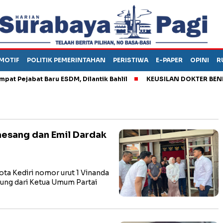
MOTIF
POLITIK PEMERINTAHAN
PERISTIWA
E-PAPER
OPINI
R
jabat Baru ESDM, Dilantik Bahlil
KEUSILAN DOKTER BENI, ARA
aesang dan Emil Dardak
i
a Kediri nomor urut 1 Vinanda
ng dari Ketua Umum Partai