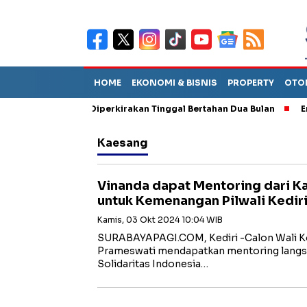
HOME
EKONOMI & BISNIS
PROPERTY
OTO
n Sebut TPA Diperkirakan Tinggal Bertahan Dua Bulan
Empat Pe
Kaesang
Vinanda dapat Mentoring dari K
untuk Kemenangan Pilwali Kedir
Kamis, 03 Okt 2024 10:04 WIB
SURABAYAPAGI.COM, Kediri -Calon Wali Kot
Prameswati mendapatkan mentoring langsu
Solidaritas Indonesia…