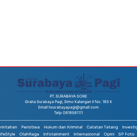
PT. SURABAYA SORE
Graha Surabaya Pagi, Simo Kalangan II No. 183 K
Email
hsurabayapagi@gmail.com
Telp 0818581111
erintahan
Peristiwa
Hukum dan Kriminal
Catatan Tatang
Investi
ifeStyle
OlahRaga
Infotainment
Internasional
Opini
SP Foto