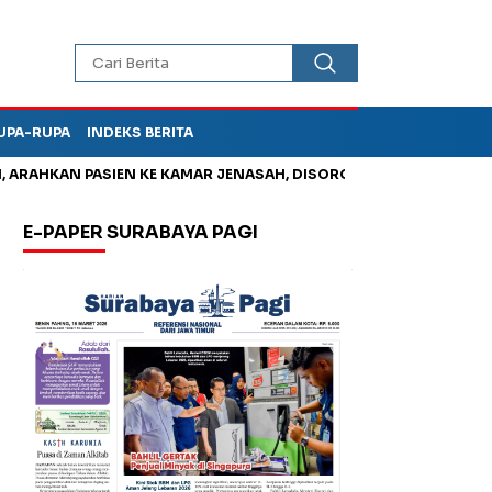
UPA-RUPA
INDEKS BERITA
HKAN PASIEN KE KAMAR JENASAH, DISOROT
Jadi Otak Mark Up
E-PAPER SURABAYA PAGI