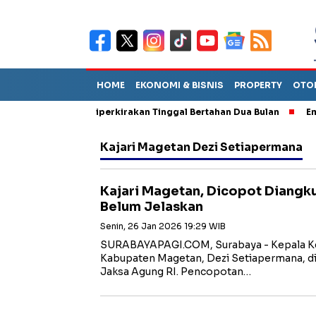
HOME
EKONOMI & BISNIS
PROPERTY
OTO
n Sebut TPA Diperkirakan Tinggal Bertahan Dua Bulan
Empat Pe
Kajari Magetan Dezi Setiapermana
Kajari Magetan, Dicopot Diangku
Belum Jelaskan
Senin, 26 Jan 2026 19:29 WIB
SURABAYAPAGI.COM, Surabaya - Kepala Kej
Kabupaten Magetan, Dezi Setiapermana, di
Jaksa Agung RI. Pencopotan…