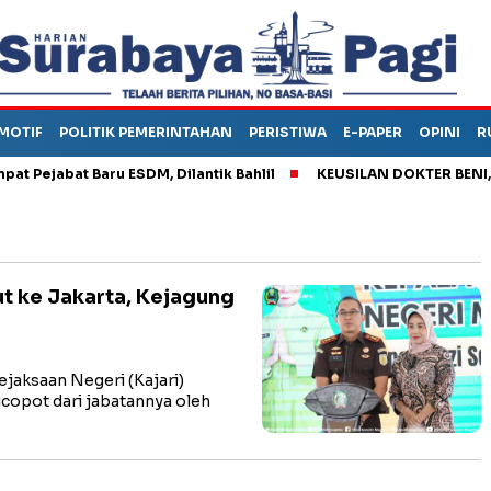
MOTIF
POLITIK PEMERINTAHAN
PERISTIWA
E-PAPER
OPINI
R
jabat Baru ESDM, Dilantik Bahlil
KEUSILAN DOKTER BENI, ARA
t ke Jakarta, Kejagung
aksaan Negeri (Kajari)
copot dari jabatannya oleh