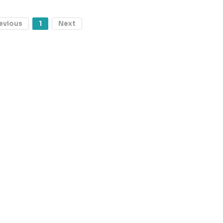
evious
1
Next