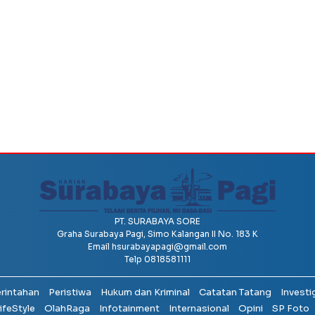
PT. SURABAYA SORE
Graha Surabaya Pagi, Simo Kalangan II No. 183 K
Email
hsurabayapagi@gmail.com
Telp 0818581111
erintahan
Peristiwa
Hukum dan Kriminal
Catatan Tatang
Investi
ifeStyle
OlahRaga
Infotainment
Internasional
Opini
SP Foto