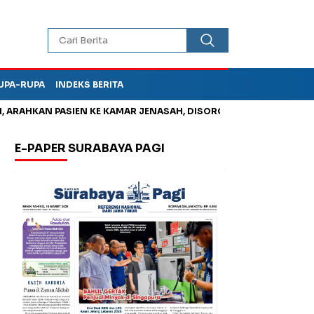
UPA-RUPA
INDEKS BERITA
AHKAN PASIEN KE KAMAR JENASAH, DISOROT
Jadi Otak Mark U
E-PAPER SURABAYA PAGI