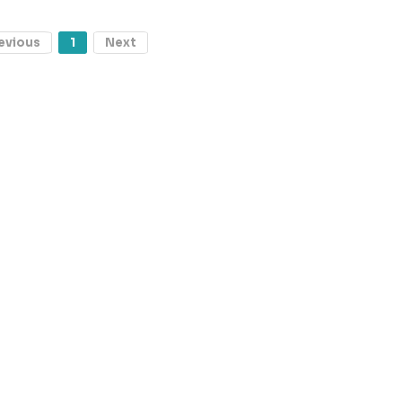
evious
1
Next