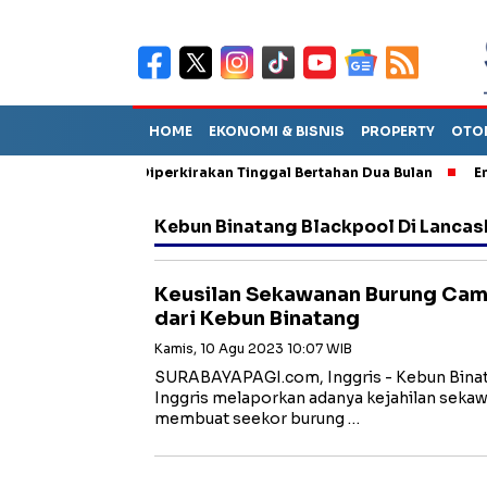
HOME
EKONOMI & BISNIS
PROPERTY
OTO
n Sebut TPA Diperkirakan Tinggal Bertahan Dua Bulan
Empat P
Kebun Binatang Blackpool Di Lancas
Keusilan Sekawanan Burung Cama
dari Kebun Binatang
Kamis, 10 Agu 2023 10:07 WIB
SURABAYAPAGI.com, Inggris - Kebun Binata
Inggris melaporkan adanya kejahilan seka
membuat seekor burung …