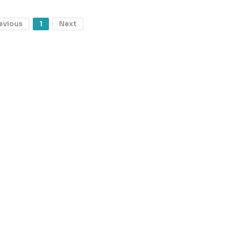
evious
1
Next