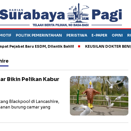
MOTIF
POLITIK PEMERINTAHAN
PERISTIWA
E-PAPER
OPINI
R
ejabat Baru ESDM, Dilantik Bahlil
KEUSILAN DOKTER BENI, ARA
hire
r Bikin Pelikan Kabur
ng Blackpool di Lancashire,
wanan burung camar yang