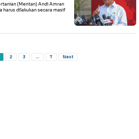
rtanian (Mentan) Andi Amran
arus dilakukan secara masif
2
3
...
7
Next