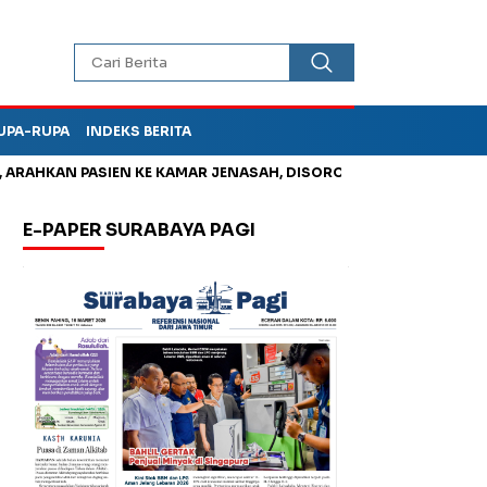
UPA-RUPA
INDEKS BERITA
KAN PASIEN KE KAMAR JENASAH, DISOROT
Jadi Otak Mark Up 
E-PAPER SURABAYA PAGI