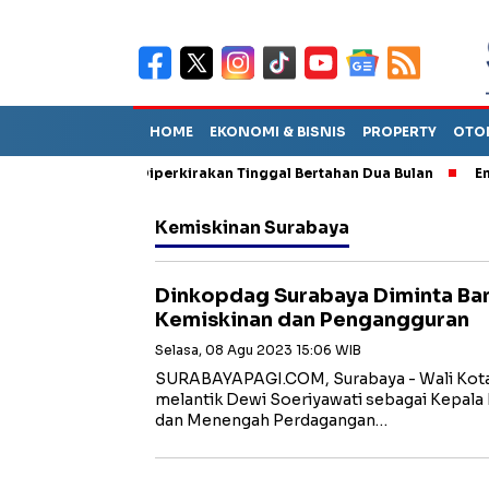
HOME
EKONOMI & BISNIS
PROPERTY
OTO
n Sebut TPA Diperkirakan Tinggal Bertahan Dua Bulan
Empat P
Kemiskinan Surabaya
Dinkopdag Surabaya Diminta Ban
Kemiskinan dan Pengangguran
Selasa, 08 Agu 2023 15:06 WIB
SURABAYAPAGI.COM, Surabaya - Wali Kota 
melantik Dewi Soeriyawati sebagai Kepala 
dan Menengah Perdagangan…