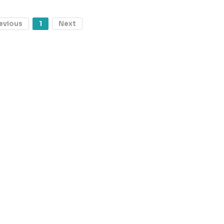
evious
1
Next