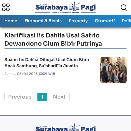
Home
Ekonomi & Bisnis
Property
Otomotif
Poli
Klarifikasi Iis Dahlia Usai Satrio
Dewandono Cium Bibir Putrinya
Suami Iis Dahlia Dihujat Usai Cium Bibir
Anak Sambung, Salshadilla Juwita
Jumat, 05 Mei 2023 13:39 WIB
Previous
1
Next