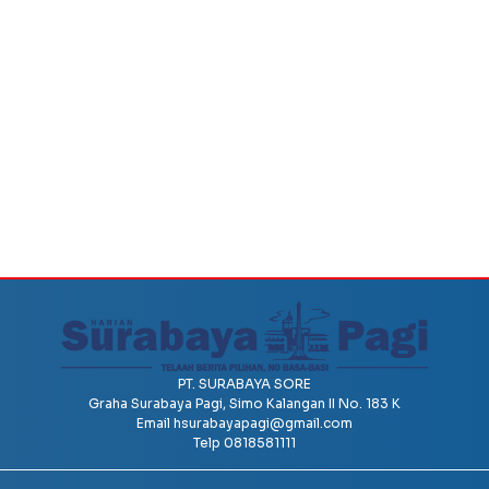
PT. SURABAYA SORE
Graha Surabaya Pagi, Simo Kalangan II No. 183 K
Email
hsurabayapagi@gmail.com
Telp 0818581111