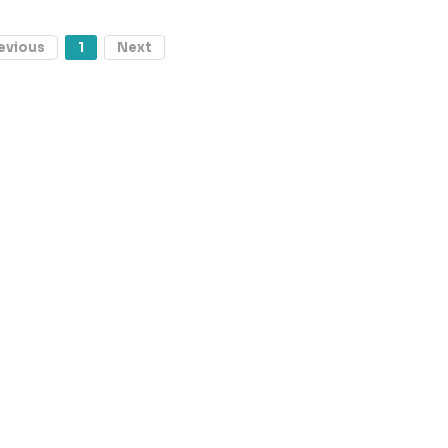
evious
1
Next