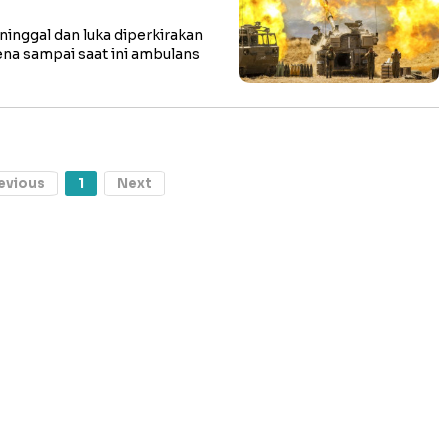
nggal dan luka diperkirakan
ena sampai saat ini ambulans
evious
1
Next