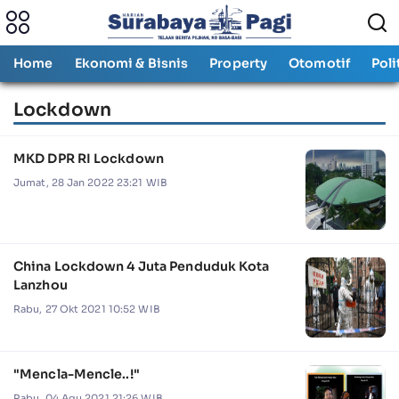
Home
Ekonomi & Bisnis
Property
Otomotif
Poli
Lockdown
MKD DPR RI Lockdown
Jumat, 28 Jan 2022 23:21 WIB
China Lockdown 4 Juta Penduduk Kota
Lanzhou
Rabu, 27 Okt 2021 10:52 WIB
"Mencla-Mencle..!"
Rabu, 04 Agu 2021 21:26 WIB