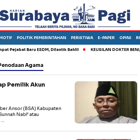
MOTIF
POLITIK PEMERINTAHAN
PERISTIWA
E-PAPER
OPINI
R
ejabat Baru ESDM, Dilantik Bahlil
KEUSILAN DOKTER BENI, ARA
n Penodaan Agama
ap Pemilik Akun
er Ansor (BSA) Kabupaten
unnah Nabi’ atau
 …