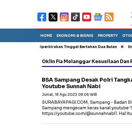
HOME
EKONOMI & BISNIS
PROPERTY
OTO
un Sebut TPA Diperkirakan Tinggal Bertahan Dua Bulan
Empat P
Oklin Fia Melanggar Kesusilaan Da
BSA Sampang Desak Polri Tangk
Youtube Sunnah Nabi
Jumat, 18 Agu 2023 08:06 WIB
SURABAYAPAGI.COM, Sampang - Badan Sib
Sampang mengecam keras kanal youtube ‘S
https://youtube.com/@sunnahnabi1. Hal itu