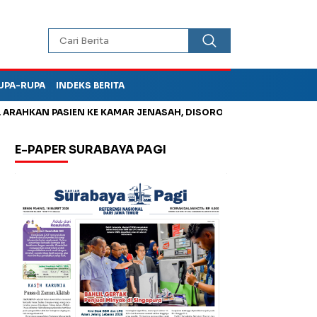
UPA-RUPA
INDEKS BERITA
HKAN PASIEN KE KAMAR JENASAH, DISOROT
Jadi Otak Mark Up
E-PAPER SURABAYA PAGI