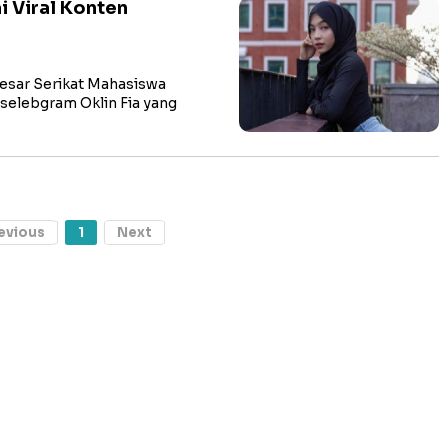
i Viral Konten
esar Serikat Mahasiswa
selebgram Oklin Fia yang
evious
1
Next