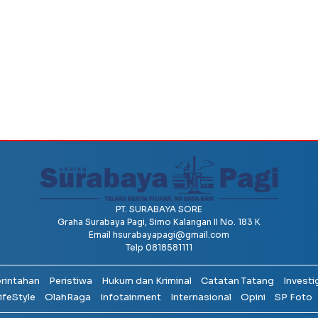
PT. SURABAYA SORE
Graha Surabaya Pagi, Simo Kalangan II No. 183 K
Email
hsurabayapagi@gmail.com
Telp 0818581111
erintahan
Peristiwa
Hukum dan Kriminal
Catatan Tatang
Investi
ifeStyle
OlahRaga
Infotainment
Internasional
Opini
SP Foto