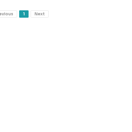
evious
1
Next