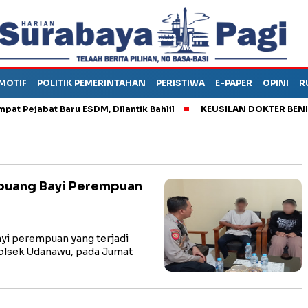
MOTIF
POLITIK PEMERINTAHAN
PERISTIWA
E-PAPER
OPINI
R
ejabat Baru ESDM, Dilantik Bahlil
KEUSILAN DOKTER BENI, ARA
mbuang Bayi Perempuan
i perempuan yang terjadi
Polsek Udanawu, pada Jumat