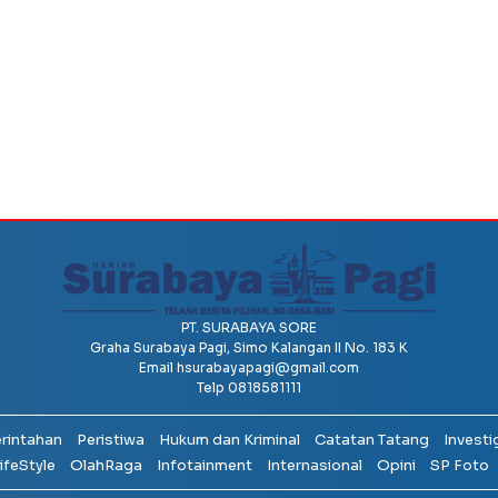
PT. SURABAYA SORE
Graha Surabaya Pagi, Simo Kalangan II No. 183 K
Email
hsurabayapagi@gmail.com
Telp 0818581111
erintahan
Peristiwa
Hukum dan Kriminal
Catatan Tatang
Investi
ifeStyle
OlahRaga
Infotainment
Internasional
Opini
SP Foto