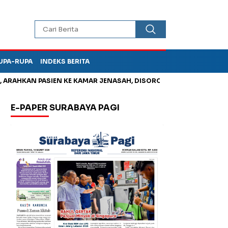
UPA-RUPA
INDEKS BERITA
HKAN PASIEN KE KAMAR JENASAH, DISOROT
Jadi Otak Mark Up
E-PAPER SURABAYA PAGI