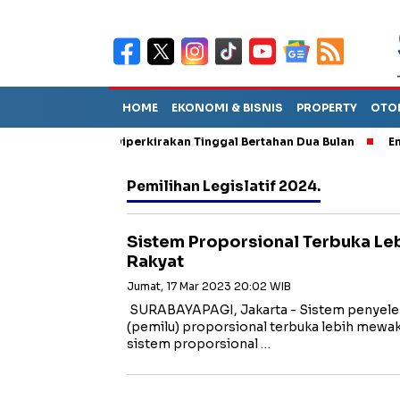
HOME
EKONOMI & BISNIS
PROPERTY
OTO
un Sebut TPA Diperkirakan Tinggal Bertahan Dua Bulan
Empat P
Pemilihan Legislatif 2024.
Sistem Proporsional Terbuka Le
Rakyat
Jumat, 17 Mar 2023 20:02 WIB
SURABAYAPAGI, Jakarta - Sistem penyel
(pemilu) proporsional terbuka lebih mewaki
sistem proporsional …