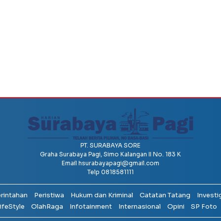
PT. SURABAYA SORE
Graha Surabaya Pagi, Simo Kalangan II No. 183 K
Email
hsurabayapagi@gmail.com
Telp 0818581111
erintahan
Peristiwa
Hukum dan Kriminal
Catatan Tatang
Investi
ifeStyle
OlahRaga
Infotainment
Internasional
Opini
SP Foto