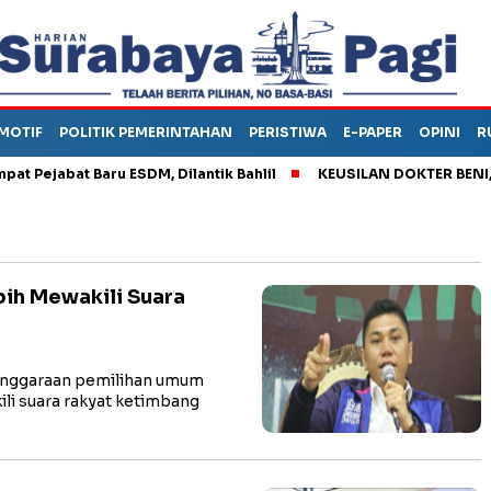
MOTIF
POLITIK PEMERINTAHAN
PERISTIWA
E-PAPER
OPINI
R
ejabat Baru ESDM, Dilantik Bahlil
KEUSILAN DOKTER BENI, ARA
bih Mewakili Suara
enggaraan pemilihan umum
li suara rakyat ketimbang