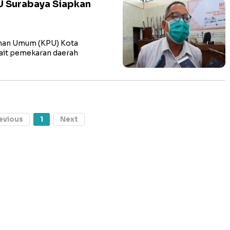
U Surabaya Siapkan
han Umum (KPU) Kota
ait pemekaran daerah
evious
1
Next