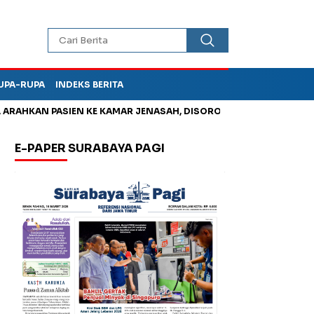
UPA-RUPA
INDEKS BERITA
HKAN PASIEN KE KAMAR JENASAH, DISOROT
Jadi Otak Mark Up
E-PAPER SURABAYA PAGI