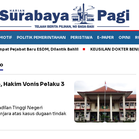
MOTIF
POLITIK PEMERINTAHAN
PERISTIWA
E-PAPER
OPINI
R
ejabat Baru ESDM, Dilantik Bahlil
KEUSILAN DOKTER BENI, ARA
so
, Hakim Vonis Pelaku 3
lan Tinggi Negeri
ara atas kasus dugaan tindak