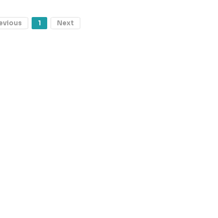
evious
1
Next