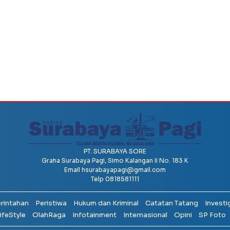
PT. SURABAYA SORE
Graha Surabaya Pagi, Simo Kalangan II No. 183 K
Email
hsurabayapagi@gmail.com
Telp 0818581111
erintahan
Peristiwa
Hukum dan Kriminal
Catatan Tatang
Investi
ifeStyle
OlahRaga
Infotainment
Internasional
Opini
SP Foto