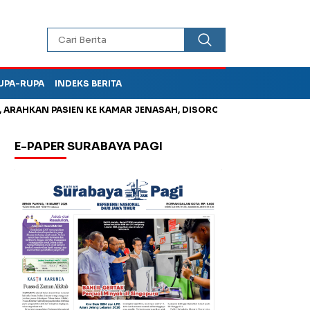
UPA-RUPA
INDEKS BERITA
HKAN PASIEN KE KAMAR JENASAH, DISOROT
Jadi Otak Mark Up
E-PAPER SURABAYA PAGI