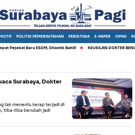
MOTIF
POLITIK PEMERINTAHAN
PERISTIWA
E-PAPER
OPINI
R
ejabat Baru ESDM, Dilantik Bahlil
KEUSILAN DOKTER BENI, ARA
uaca Surabaya, Dokter
tak menentu kerap terjadi di
k, tiba-tiba berubah jadi