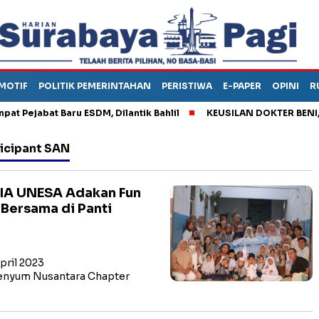
MOTIF
POLITIK PEMERINTAHAN
PERISTIWA
E-PAPER
OPINI
R
jabat Baru ESDM, Dilantik Bahlil
KEUSILAN DOKTER BENI, ARA
icipant SAN
IA UNESA Adakan Fun
Bersama di Panti
April 2023
enyum Nusantara Chapter