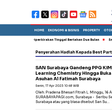
HOME
EKONOMI & BISNIS
PROPERTY
OTO
n Sebut TPA Diperkirakan Tinggal Bertahan Dua Bulan
Empat Pe
Penyerahan Hadiah Kepada Best Part
SAN Surabaya Gandeng PPG KIM
Learning Chemistry Hingga Buka 
Asuhan Al Fatimah Surabaya
Senin, 17 Apr 2023 10:48 WIB
Oleh: Pradena Bhesari Fitrah L. Minggu, 16 
SURABAYAPAGI.com, Surabaya - Seribu S
Surabaya atau yang biasa disebut San Su…