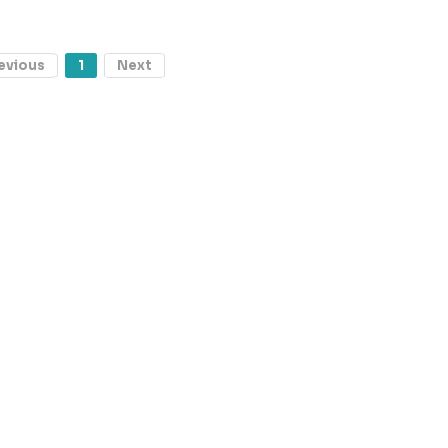
evious
1
Next