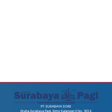
PT. SURABAYA SORE
Graha Surabaya Pagi, Simo Kalangan II No. 183 K