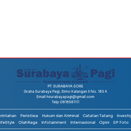
PT. SURABAYA SORE
Graha Surabaya Pagi, Simo Kalangan II No. 183 K
Email
hsurabayapagi@gmail.com
Telp 0818581111
erintahan
Peristiwa
Hukum dan Kriminal
Catatan Tatang
Investi
ifeStyle
OlahRaga
Infotainment
Internasional
Opini
SP Foto