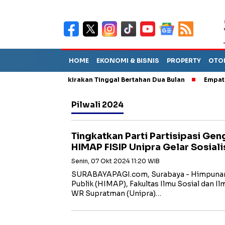
HOME
EKONOMI & BISNIS
PROPERTY
OTO
but TPA Diperkirakan Tinggal Bertahan Dua Bulan
Empat Pejaba
Pilwali 2024
Tingkatkan Parti Partisipasi Geng
HIMAP FISIP Unipra Gelar Sosial
Senin, 07 Okt 2024 11:20 WIB
SURABAYAPAGI.com, Surabaya - Himpunan
Publik (HIMAP), Fakultas Ilmu Sosial dan Ilm
WR Supratman (Unipra)…