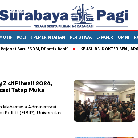
MOTIF
POLITIK PEMERINTAHAN
PERISTIWA
E-PAPER
OPINI
R
t Baru ESDM, Dilantik Bahlil
KEUSILAN DOKTER BENI, ARAHKAN
 Z di Pilwali 2024,
isasi Tatap Muka
 Mahasiswa Administrasi
u Politik (FISIP), Universitas