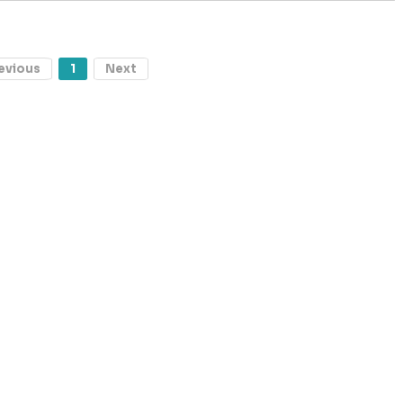
evious
1
Next