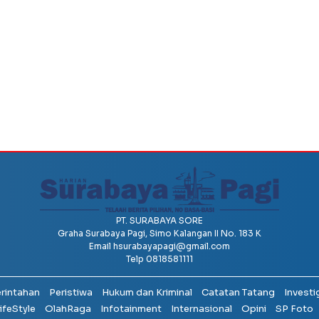
PT. SURABAYA SORE
Graha Surabaya Pagi, Simo Kalangan II No. 183 K
Email
hsurabayapagi@gmail.com
Telp 0818581111
erintahan
Peristiwa
Hukum dan Kriminal
Catatan Tatang
Investi
ifeStyle
OlahRaga
Infotainment
Internasional
Opini
SP Foto