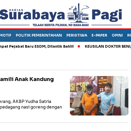
MOTIF
POLITIK PEMERINTAHAN
PERISTIWA
E-PAPER
OPINI
R
ejabat Baru ESDM, Dilantik Bahlil
KEUSILAN DOKTER BENI, ARA
amili Anak Kandung
rang, AKBP Yudha Satria
g pedagang nasi goreng dengan