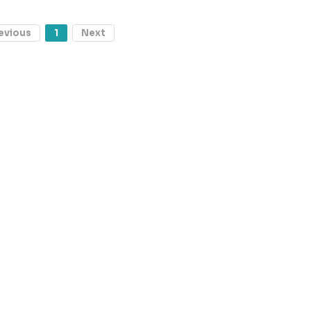
evious
1
Next