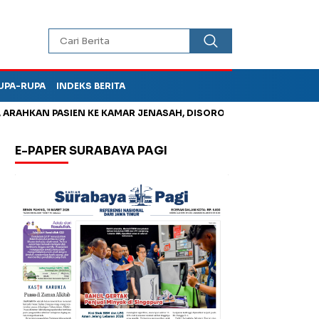
UPA-RUPA
INDEKS BERITA
HKAN PASIEN KE KAMAR JENASAH, DISOROT
Jadi Otak Mark Up
E-PAPER SURABAYA PAGI