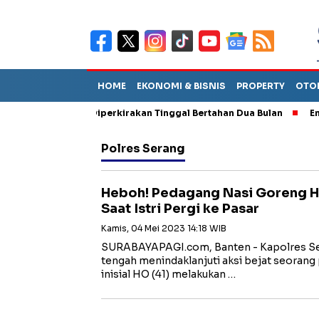
HOME
EKONOMI & BISNIS
PROPERTY
OTO
un Sebut TPA Diperkirakan Tinggal Bertahan Dua Bulan
Empat P
Polres Serang
Heboh! Pedagang Nasi Goreng H
Saat Istri Pergi ke Pasar
Kamis, 04 Mei 2023 14:18 WIB
SURABAYAPAGI.com, Banten - Kapolres Se
tengah menindaklanjuti aksi bejat seoran
inisial HO (41) melakukan …