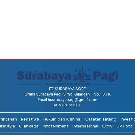
PT. SURABAYA SORE
Graha Surabaya Pagi, Simo Kalangan II No. 183 K
Email
hsurabayapagi@gmail.com
Telp 0818581111
erintahan
Peristiwa
Hukum dan Kriminal
Catatan Tatang
Investi
ifeStyle
OlahRaga
Infotainment
Internasional
Opini
SP Foto