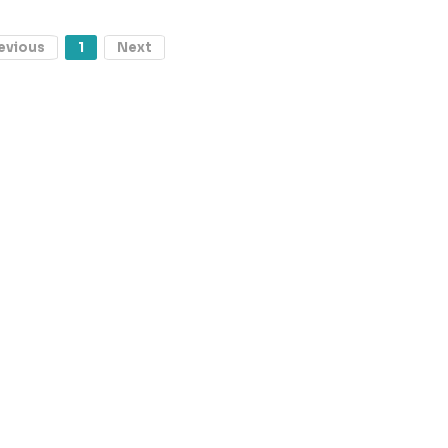
evious
1
Next