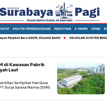
MOTIF
POLITIK PEMERINTAHAN
PERISTIWA
E-PAPER
OPINI
R
ejabat Baru ESDM, Dilantik Bahlil
KEUSILAN DOKTER BENI, ARA
M di Kawasan Pabrik
yah Laut
rbitan Sertipikat Hak Guna
T Surya Sarana Marina (SSM)