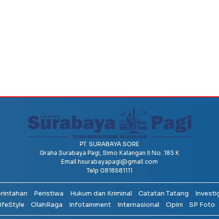
PT. SURABAYA SORE
Graha Surabaya Pagi, Simo Kalangan II No. 183 K
Email
hsurabayapagi@gmail.com
Telp 0818581111
erintahan
Peristiwa
Hukum dan Kriminal
Catatan Tatang
Investi
ifeStyle
OlahRaga
Infotainment
Internasional
Opini
SP Foto