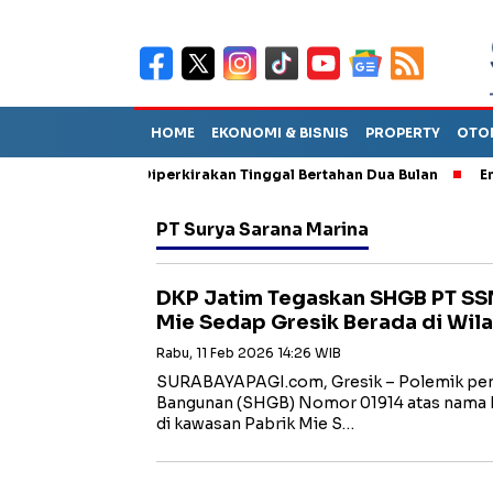
HOME
EKONOMI & BISNIS
PROPERTY
OTO
un Sebut TPA Diperkirakan Tinggal Bertahan Dua Bulan
Empat P
PT Surya Sarana Marina
DKP Jatim Tegaskan SHGB PT SS
Mie Sedap Gresik Berada di Wila
Rabu, 11 Feb 2026 14:26 WIB
SURABAYAPAGI.com, Gresik – Polemik pene
Bangunan (SHGB) Nomor 01914 atas nama P
di kawasan Pabrik Mie S…