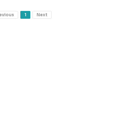
evious
1
Next