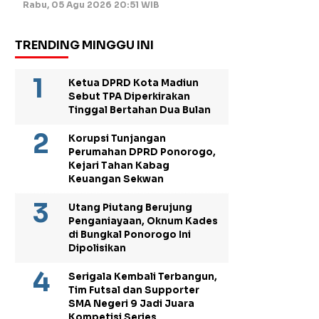
Rabu, 05 Agu 2026 20:51 WIB
TRENDING MINGGU INI
Ketua DPRD Kota Madiun
Sebut TPA Diperkirakan
Tinggal Bertahan Dua Bulan
Korupsi Tunjangan
Perumahan DPRD Ponorogo,
Kejari Tahan Kabag
Keuangan Sekwan
Utang Piutang Berujung
Penganiayaan, Oknum Kades
di Bungkal Ponorogo Ini
Dipolisikan
Serigala Kembali Terbangun,
Tim Futsal dan Supporter
SMA Negeri 9 Jadi Juara
Kompetisi Series