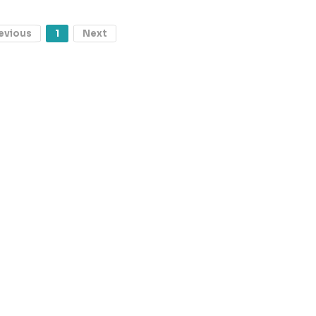
evious
1
Next