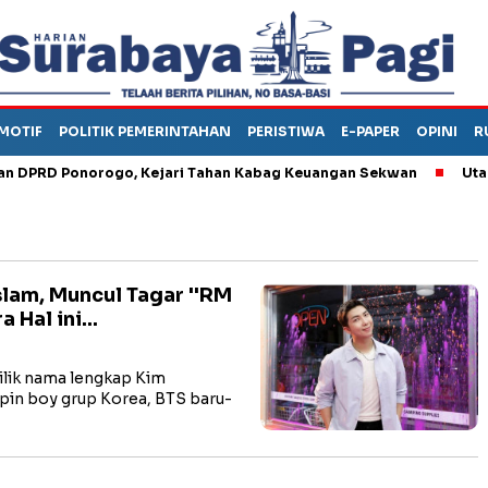
MOTIF
POLITIK PEMERINTAHAN
PERISTIWA
E-PAPER
OPINI
R
RD Ponorogo, Kejari Tahan Kabag Keuangan Sekwan
Utang Piu
lam, Muncul Tagar ''RM
Hal ini...
lik nama lengkap Kim
in boy grup Korea, BTS baru-