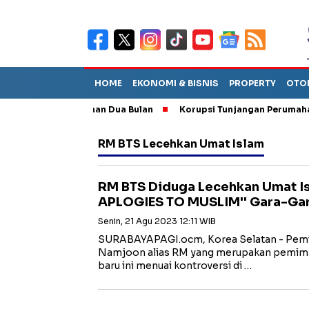
HOME
EKONOMI & BISNIS
PROPERTY
OTO
Tinggal Bertahan Dua Bulan
Korupsi Tunjangan Perumahan DP
RM BTS Lecehkan Umat Islam
RM BTS Diduga Lecehkan Umat Is
APLOGIES TO MUSLIM'' Gara-Gara 
Senin, 21 Agu 2023 12:11 WIB
SURABAYAPAGI.ocm, Korea Selatan - Pemi
Namjoon alias RM yang merupakan pemimp
baru ini menuai kontroversi di …