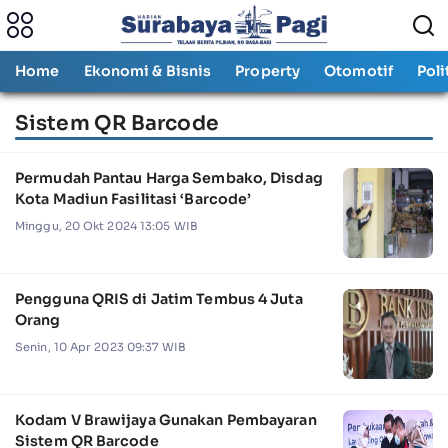
Home
Ekonomi & Bisnis
Property
Otomotif
Poli
Sistem QR Barcode
Permudah Pantau Harga Sembako, Disdag
Kota Madiun Fasilitasi ‘Barcode’
Minggu, 20 Okt 2024 13:05 WIB
Pengguna QRIS di Jatim Tembus 4 Juta
Orang
Senin, 10 Apr 2023 09:37 WIB
Kodam V Brawijaya Gunakan Pembayaran
Sistem QR Barcode