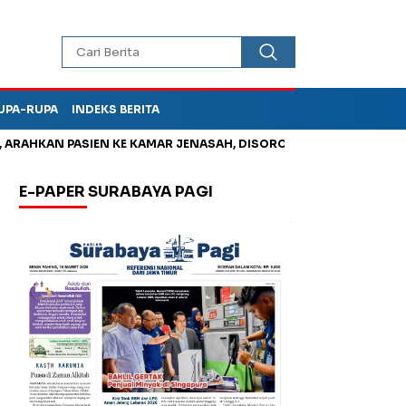
UPA-RUPA
INDEKS BERITA
HKAN PASIEN KE KAMAR JENASAH, DISOROT
Jadi Otak Mark Up
E-PAPER SURABAYA PAGI