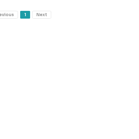
evious
1
Next