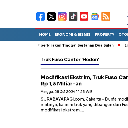
HOME
EKONOMI & BISNIS
PROPERTY
OTO
un Sebut TPA Diperkirakan Tinggal Bertahan Dua Bulan
Empat P
Truk Fuso Canter 'Hedon'
Modifikasi Ekstrim, Truk Fuso Ca
Rp 1,3 Miliar-an
Minggu, 28 Jul 2024 14:28 WIB
SURABAYAPAGI.com, Jakarta - Dunia modifi
matinya, kalinini truk yang dibangun dari
modifikasi ekstrem,…