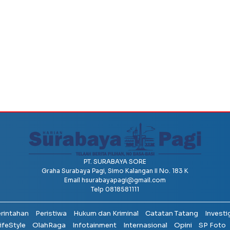
PT. SURABAYA SORE
Graha Surabaya Pagi, Simo Kalangan II No. 183 K
Email
hsurabayapagi@gmail.com
Telp 0818581111
erintahan
Peristiwa
Hukum dan Kriminal
Catatan Tatang
Investi
ifeStyle
OlahRaga
Infotainment
Internasional
Opini
SP Foto