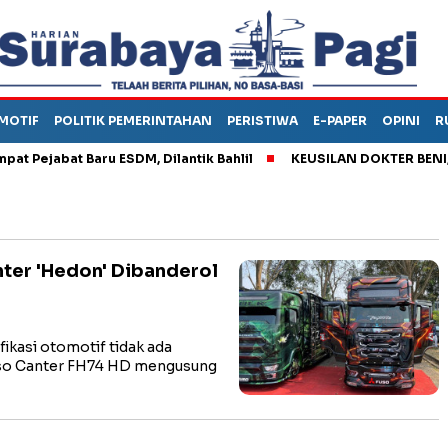
MOTIF
POLITIK PEMERINTAHAN
PERISTIWA
E-PAPER
OPINI
R
ejabat Baru ESDM, Dilantik Bahlil
KEUSILAN DOKTER BENI, ARA
nter 'Hedon' Dibanderol
kasi otomotif tidak ada
 Fuso Canter FH74 HD mengusung