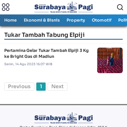
Home
Ekonomi & Bisnis
Property
Otomotif
Poli
Tukar Tambah Tabung Elpiji
Pertamina Gelar Tukar Tambah Elpiji 3 Kg
ke Bright Gas di Madiun
Senin, 14 Agu 2023 16:07 WIB
Previous
1
Next