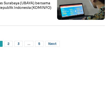
as Surabaya (UBAYA) bersama
Republik Indonesia (KOMINFO)
2
3
...
5
Next