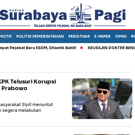
MOTIF
POLITIK PEMERINTAHAN
PERISTIWA
E-PAPER
OPINI
R
jabat Baru ESDM, Dilantik Bahlil
KEUSILAN DOKTER BENI, ARAH
PK Telusuri Korupsi
n Prabowo
syarakat Sipil menuntut
k segera melakukan