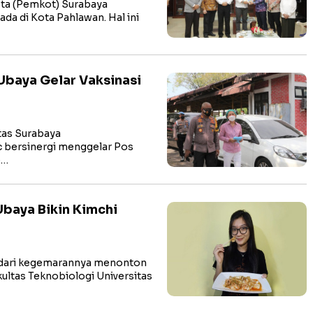
ta (Pemkot) Surabaya
a di Kota Pahlawan. Hal ini
baya Gelar Vaksinasi
as Surabaya
 bersinergi menggelar Pos
b…
Ubaya Bikin Kimchi
dari kegemarannya menonton
ultas Teknobiologi Universitas