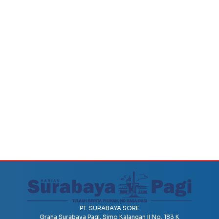
PT. SURABAYA SORE
Graha Surabaya Pagi, Simo Kalangan II No. 183 K