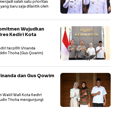
njadi salah satu prioritas
yang baru saja dilantik oleh
Komitmen Wujudkan
res Kediri Kota
ri terpilih Vinanda
ddin Thoha (Gus Qowim)
 Vinanda dan Gus Qowim
 Wakil Wali Kota Kediri
udin Thoha mengunjungi