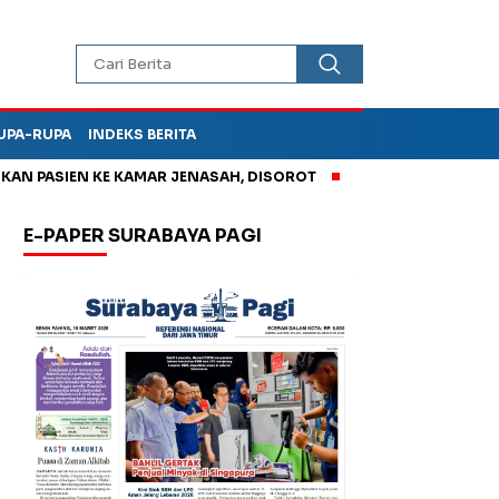
UPA-RUPA
INDEKS BERITA
ASIEN KE KAMAR JENASAH, DISOROT
Jadi Otak Mark Up Tunja
E-PAPER SURABAYA PAGI