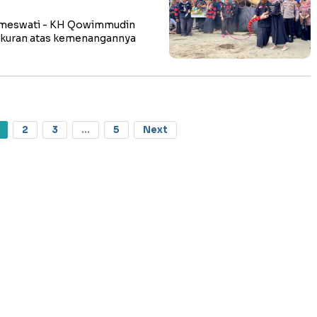
ameswati - KH Qowimmudin
yakuran atas kemenangannya
2
3
...
5
Next