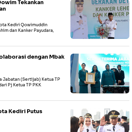
 Qowim Tekankan
tan
ota Kediri Qowimuddin
ahim dan Kanker Payudara,
 Kolaborasi dengan Mbak
Jabatan (Sertijab) Ketua TP
ari Pj Ketua TP PKK
ta Kediri Putus