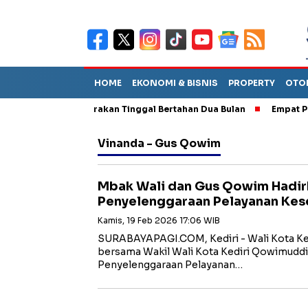
HOME
EKONOMI & BISNIS
PROPERTY
OTO
t TPA Diperkirakan Tinggal Bertahan Dua Bulan
Empat Pejabat 
Vinanda - Gus Qowim
Mbak Wali dan Gus Qowim Hadi
Penyelenggaraan Pelayanan Kes
Kamis, 19 Feb 2026 17:06 WIB
SURABAYAPAGI.COM, Kediri - Wali Kota Ke
bersama Wakil Wali Kota Kediri Qowimudd
Penyelenggaraan Pelayanan…