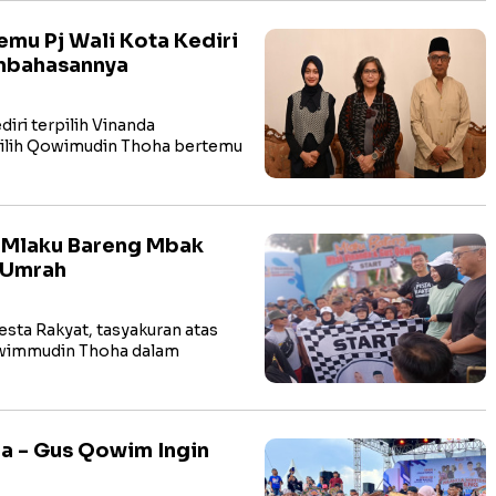
mu Pj Wali Kota Kediri
embahasannya
ri terpilih Vinanda
rpilih Qowimudin Thoha bertemu
a Mlaku Bareng Mbak
 Umrah
ta Rakyat, tasyakuran atas
wimmudin Thoha dalam
da - Gus Qowim Ingin