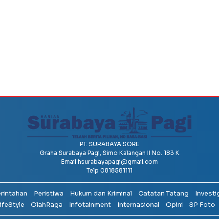
PT. SURABAYA SORE
Graha Surabaya Pagi, Simo Kalangan II No. 183 K
Email
hsurabayapagi@gmail.com
Telp 0818581111
erintahan
Peristiwa
Hukum dan Kriminal
Catatan Tatang
Investi
ifeStyle
OlahRaga
Infotainment
Internasional
Opini
SP Foto