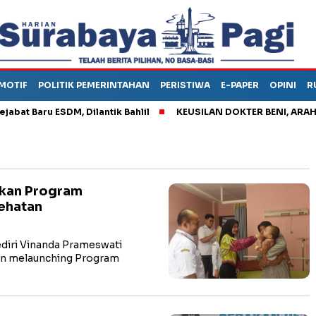
MOTIF
POLITIK PEMERINTAHAN
PERISTIWA
E-PAPER
OPINI
R
Baru ESDM, Dilantik Bahlil
KEUSILAN DOKTER BENI, ARAHKAN P
rkan Program
ehatan
diri Vinanda Prameswati
in melaunching Program