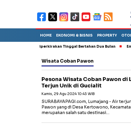
HOME
EKONOMI & BISNIS
PROPERTY
OTO
un Sebut TPA Diperkirakan Tinggal Bertahan Dua Bulan
Empat P
Wisata Coban Pawon
Pesona Wisata Coban Pawon di L
Terjun Unik di Gucialit
Kamis, 29 Agu 2024 10:43 WIB
SURABAYAPAGI.com, Lumajang - Air terju
Pawon yang di Desa Kertowono, Kecamatan
merupakan salah satu destinasi…