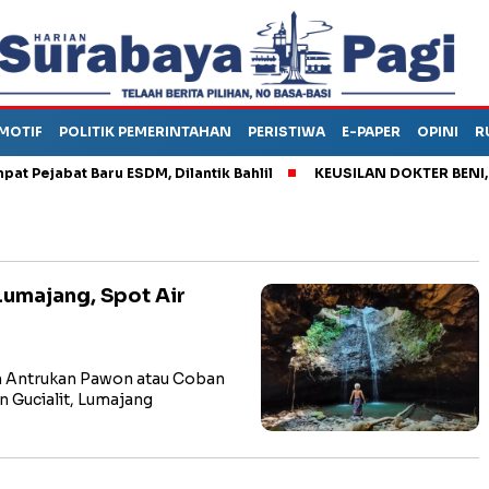
MOTIF
POLITIK PEMERINTAHAN
PERISTIWA
E-PAPER
OPINI
R
ejabat Baru ESDM, Dilantik Bahlil
KEUSILAN DOKTER BENI, AR
umajang, Spot Air
n Antrukan Pawon atau Coban
 Gucialit, Lumajang