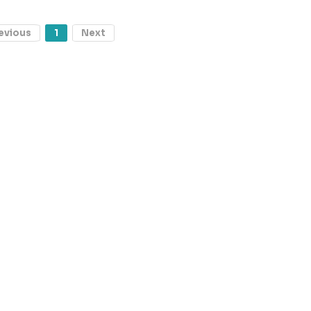
evious
1
Next